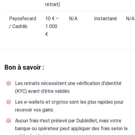
retrait)
Paysafecard
10 € –
N/A
Instantané
N/A
/ Cashlib
1 000
€
Bon à savoir :
Les retraits nécessitent une vérification d’identité
(KYC) avant d’être validés
Les e-wallets et cryptos sont les plus rapides pour
recevoir vos gains.
Aucun frais n’est prélevé par DublinBet, mais votre
banque ou opérateur peut appliquer des frais selon la