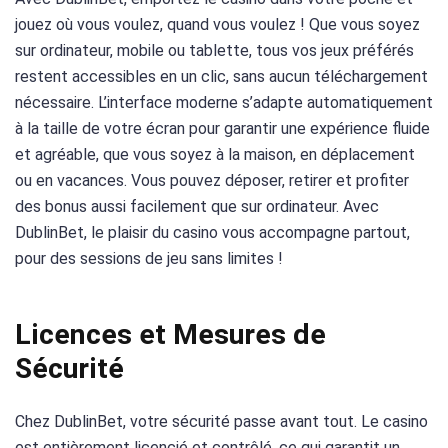
jouez où vous voulez, quand vous voulez ! Que vous soyez
sur ordinateur, mobile ou tablette, tous vos jeux préférés
restent accessibles en un clic, sans aucun téléchargement
nécessaire. L’interface moderne s’adapte automatiquement
à la taille de votre écran pour garantir une expérience fluide
et agréable, que vous soyez à la maison, en déplacement
ou en vacances. Vous pouvez déposer, retirer et profiter
des bonus aussi facilement que sur ordinateur. Avec
DublinBet, le plaisir du casino vous accompagne partout,
pour des sessions de jeu sans limites !
Licences et Mesures de
Sécurité
Chez DublinBet, votre sécurité passe avant tout. Le casino
est entièrement licencié et contrôlé, ce qui garantit un