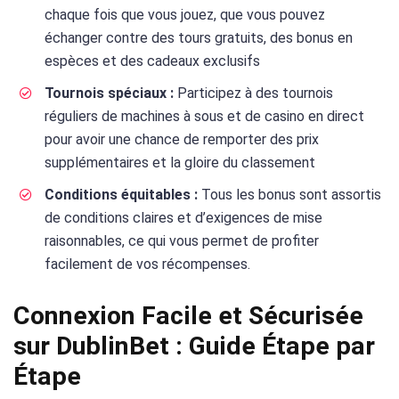
chaque fois que vous jouez, que vous pouvez
échanger contre des tours gratuits, des bonus en
espèces et des cadeaux exclusifs
Tournois spéciaux :
Participez à des tournois
réguliers de machines à sous et de casino en direct
pour avoir une chance de remporter des prix
supplémentaires et la gloire du classement
Conditions équitables :
Tous les bonus sont assortis
de conditions claires et d’exigences de mise
raisonnables, ce qui vous permet de profiter
facilement de vos récompenses.
Connexion Facile et Sécurisée
sur DublinBet : Guide Étape par
Étape