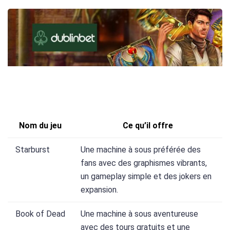
Nom du jeu
Ce qu’il offre
Starburst
Une machine à sous préférée des
fans avec des graphismes vibrants,
un gameplay simple et des jokers en
expansion.
Book of Dead
Une machine à sous aventureuse
avec des tours gratuits et une