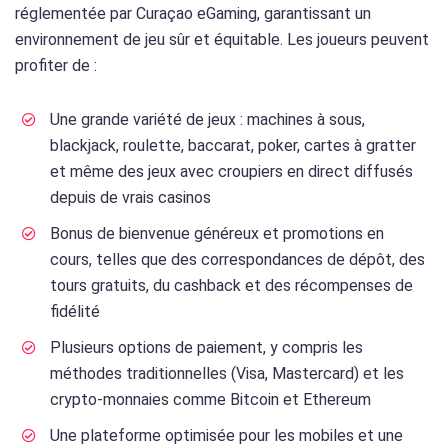
réglementée par Curaçao eGaming, garantissant un
environnement de jeu sûr et équitable. Les joueurs peuvent
profiter de :
Une grande variété de jeux : machines à sous,
blackjack, roulette, baccarat, poker, cartes à gratter
et même des jeux avec croupiers en direct diffusés
depuis de vrais casinos
Bonus de bienvenue généreux et promotions en
cours, telles que des correspondances de dépôt, des
tours gratuits, du cashback et des récompenses de
fidélité
Plusieurs options de paiement, y compris les
méthodes traditionnelles (Visa, Mastercard) et les
crypto-monnaies comme Bitcoin et Ethereum
Une plateforme optimisée pour les mobiles et une