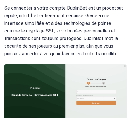
Se connecter à votre compte DublinBet est un processus
rapide, intuitif et entièrement sécurisé. Grâce à une
interface simplifiée et à des technologies de pointe
comme le cryptage SSL, vos données personnelles et
transactions sont toujours protégées. DublinBet met la
sécurité de ses joueurs au premier plan, afin que vous
puissiez accéder à vos jeux favoris en toute tranquillité.