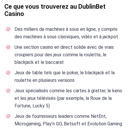
Ce que vous trouverez au DublinBet
Casino
Des milliers de machines à sous en ligne, y compris
des machines à sous classiques, vidéo et à jackpot
Une section casino en direct solide avec de vrais
croupiers pour des jeux comme la roulette, le
blackjack et le baccarat
Jeux de table tels que le poker, le blackjack et la
roulette en plusieurs versions
Jeux spécialisés comme les cartes à gratter, le keno
et les jeux télévisés (par exemple, la Roue de la
Fortune, Lucky 5)
Jeux de fournisseurs leaders comme NetEnt,
Microgaming, Play’n GO, Betsoft et Evolution Gaming