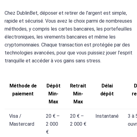
Chez DublinBet, déposer et retirer de l’argent est simple,
rapide et sécurisé. Vous avez le choix parmi de nombreuses
méthodes, y compris les cartes bancaires, les portefeuilles
électroniques, les virements bancaires et même les
cryptomonnaies. Chaque transaction est protégée par des
technologies avancées, pour que vous puissiez jouer l’esprit
tranquille et accéder à vos gains sans stress.
Méthode de
Dépôt
Retrait
Délai
D
paiement
Min-
Min-
dépôt
re
Max
Max
Visa /
20 € –
20 € –
Instantané
3 à 
Mastercard
2 000
2 000 €
ouv
€